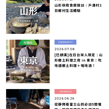
山形秋收食癒探訪｜戶澤村2
日鄉村生活體驗
2026.07.08
[已額滿]在日台灣人限定｜山
形鄉土料理之夜 in 東京：吃
地道鄉土料理＋喝地酒！
2026.06.26
從靜岡看富士山的必訪5間餐