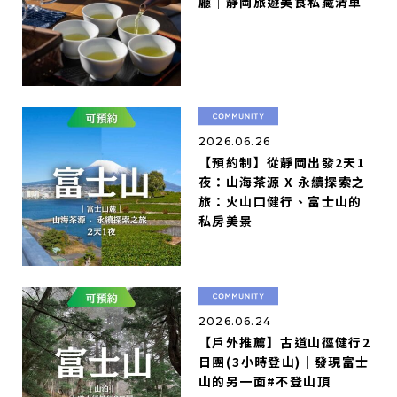
廳｜靜岡旅遊美食私藏清單
2026.06.26
【預約制】從靜岡出發2天1
夜：山海茶源 X 永續探索之
旅：火山口健行、富士山的
私房美景
2026.06.24
【戶外推薦】古道山徑健行2
日團(3小時登山)｜發現富士
山的另一面#不登山頂