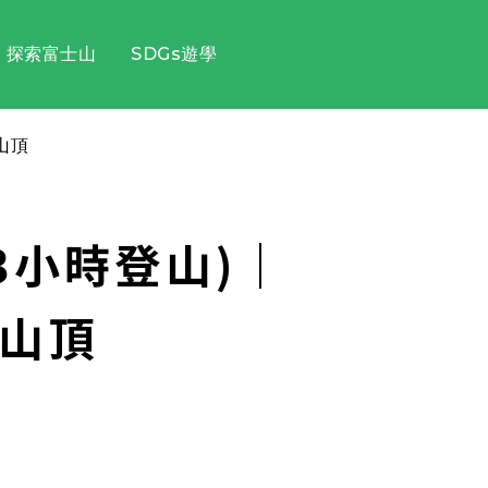
探索富士山
SDGs遊學
山頂
3小時登山)｜
登山頂