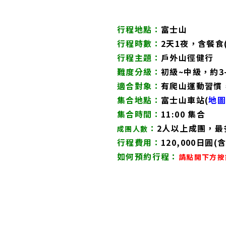
行程地點：
富士山
行程時數：
2天1夜，含餐食
行程主題：
戶外山徑
健行
難度分級：
初級~中級，約3
適合對象：
有
爬山運動習慣
集合地點：
富士山車站
(
地
集合時間：
11:00 集合
：
2人以上成團
，
最
成團人數
行程費用：
120,000日圓(
如何預約行程
：
請點開下方按