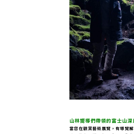
山林嚮導們帶領的富士山深
當您在觀賞藝術展覽，有導覽解