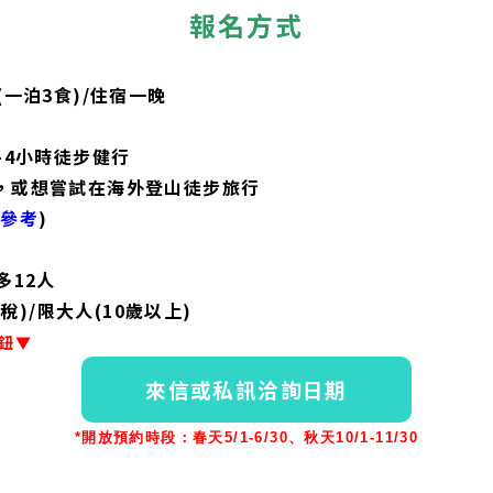
報名方式
(一泊3食)/住宿一晚
-4小時徒步健行
，或想嘗試在海外登山徒步旅行
圖參考
)
多12人
含稅
)/限大人(10歲以上)
鈕▼
來信或私訊洽詢日期
*開放預約時段：春天5/1-6/30、秋天10/1-11/30