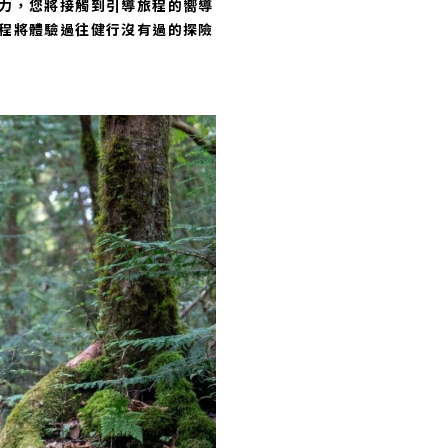
力，您將接觸到引導旅程的嚮導
程將體驗過往健行沒有過的探險