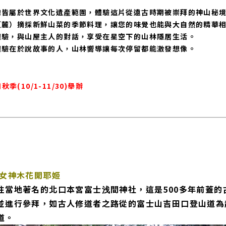
線皆屬於世界文化遺產範圍，體驗這片從遠古時期被崇拜的神山秘
（麓）摘採新鮮山菜的季節料理，讓您的味覺也能與大自然的精華
體驗，與山屋主人的對話，享受在星空下的山林隱居生活。
體驗在於說故事的人，山林嚮導讓每次停留都能激發想像。
秋季(10/1-11/30)舉辦
的女神木花開耶姬
往當地著名的北口本宮富士浅間神社，這是500多年前蓋的
並進行參拜，如古人修道者之路從的富士山吉田口登山道為
道。