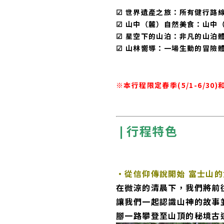
☑︎ 世界遺產之旅：
所有健行路
☑︎ 山中（麓）自然美食：
山中
☑︎ 星空下的山泊：
非凡的山泊
☑︎ 山林嚮導：
一場生動的冒險
※本行程限定春季(5/1-6/30)和
❘行程特色
・
從信仰傳說開始 富士山
在微涼的清晨下，我們將前
讓我們一起認識山神的故事
腳一路攀登至山頂的秘境古