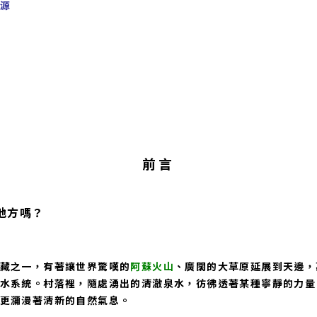
源
前言
地方嗎？
藏之一，有著讓世界驚嘆的
阿蘇火山
、廣闊的大草原延展到天邊，
水系統。村落裡，隨處湧出的清澈泉水，彷彿透著某種寧靜的力量
更瀰漫著清新的自然氣息。