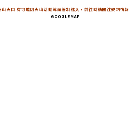
火山火口 有可能因火山活動等而管制進入，前往時請關注規制情報
GOOGLEMAP