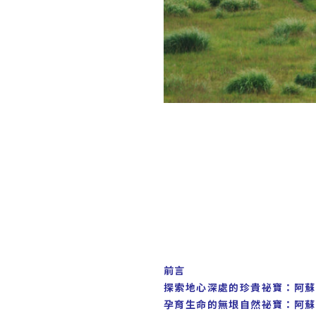
前言
探索地心深處的珍貴祕寶：阿蘇
孕育生命的無垠自然祕寶：阿蘇