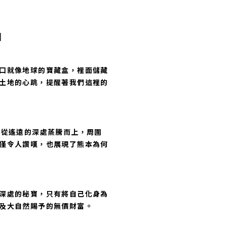
口
口就像地球的寶藏盒，裡面儲藏
土地的心跳，提醒著我們這裡的
息從遙遠的深處蒸騰而上，周圍
僅令人讚嘆，也展現了熊本為何
深處的秘寶，只有將自己化身為
及大自然賜予的無價財富。