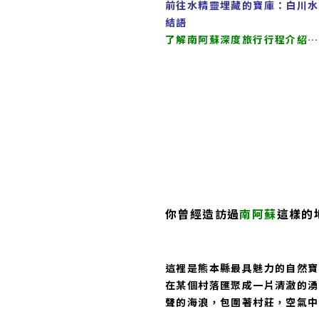
前往水精靈埋藏的寶庫：白川水
結語
了解南阿蘇深度旅行行程介紹…
你曾經造訪過
南阿蘇
這樣的
這裡是熊本縣最具魅力的自然寶
在某個村落匯聚成一片清澈的湧
聲的海浪，包圍著村莊，空氣中