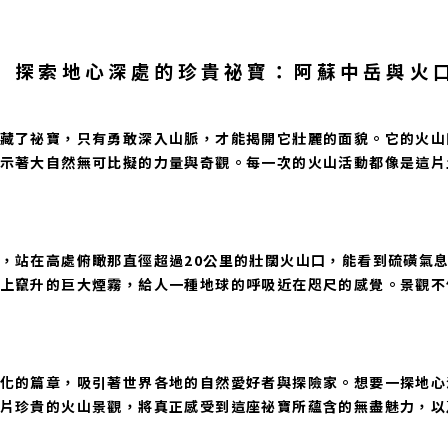
▏探索地心深處的珍貴祕寶：阿蘇中岳與火
藏了祕寶，只有勇敢深入山脈，才能揭開它壯麗的面貌。它的火山
示著大自然無可比擬的力量與奇觀。每一次的火山活動都像是這片
，站在高處俯瞰那直徑超過20公里的壯闊火山口，能看到硫磺氣
上竄升的巨大煙霧，給人一種地球的呼吸近在咫尺的感覺。景觀不
化的篇章，吸引著世界各地的自然愛好者與探險家。想要一探地心
片珍貴的火山景觀，將真正感受到這座祕寶所蘊含的無盡魅力，以