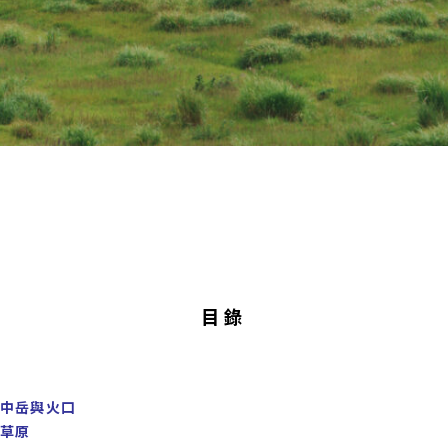
目錄
中岳與火口
草原