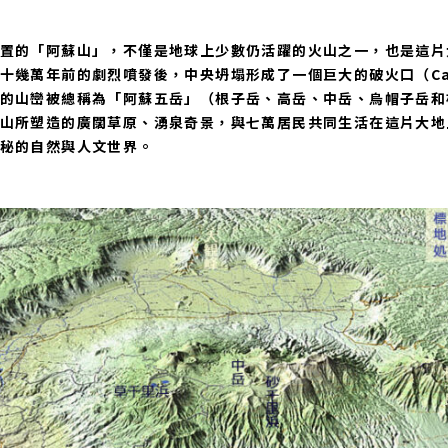
置的「阿蘇山」，不僅是地球上少數仍活躍的火山之一，也是這片
十幾萬年前的劇烈噴發後，中央坍塌形成了一個巨大的破火口（Cal
的山巒被總稱為「阿蘇五岳」（根子岳、高岳、中岳、烏帽子岳和
山所塑造的廣闊草原、湧泉奇景，與七萬居民共同生活在這片大地
秘的自然與人文世界。