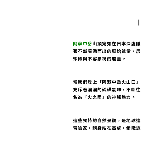
阿蘇中岳
山頂宛如在日本深處隱
著不斷噴湧而出的原始能量，展
珍稀與不容忽視的能量。
當我們登上「阿蘇中岳火山口」
充斥著濃濃的硫磺氣味，不斷往
名為「火之國」的神秘魅力。
這些獨特的自然景觀，是地球進
冒險家，親身站在高處，俯瞰這