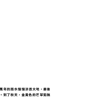
萬年的雨水慢慢滲透大地，最後
。到了秋天，金黃色的芒草如無