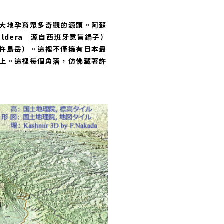
大地孕育眾多奇觀的源頭。阿蘇
dera 源自西班牙意旨鍋子）
杵島岳）。這裡不僅擁有日本最
上。這裡每個角落，仿佛藏著許