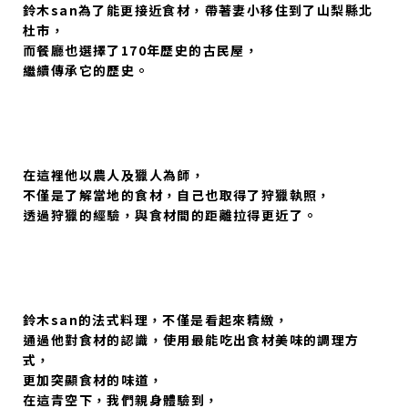
鈴木san為了能更接近食材，帶著妻小移住到了山梨縣北
杜市，
而餐廳也選擇了170年歷史的古民屋，
繼續傳承它的歷史。
在這裡他以農人及獵人為師，
不僅是了解當地的食材，自己也取得了狩獵執照，
透過狩獵的經驗，與食材間的距離拉得更近了。
鈴木san的法式料理，不僅是看起來精緻，
通過他對食材的認識，使用最能吃出食材美味的調理方
式，
更加突顯食材的味道，
在這青空下，我們親身體驗到，