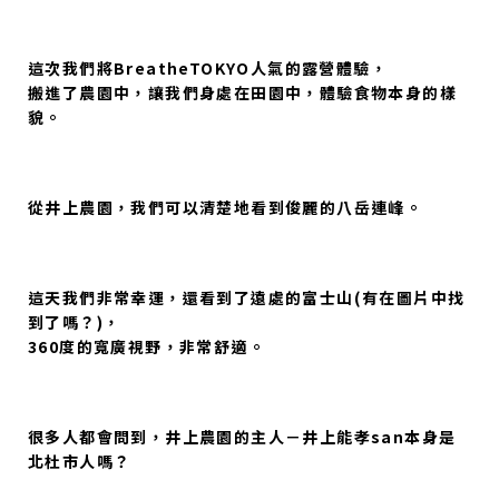
這次我們將BreatheTOKYO人氣的露營體驗，
搬進了農園中，讓我們身處在田園中，體驗食物本身的樣
貌。
從井上農園，我們可以清楚地看到俊麗的八岳連峰。
這天我們非常幸運，還看到了遠處的富士山(有在圖片中找
到了嗎？)，
360度的寬廣視野，非常舒適。
很多人都會問到，井上農園的主人－井上能孝san本身是
北杜市人嗎？