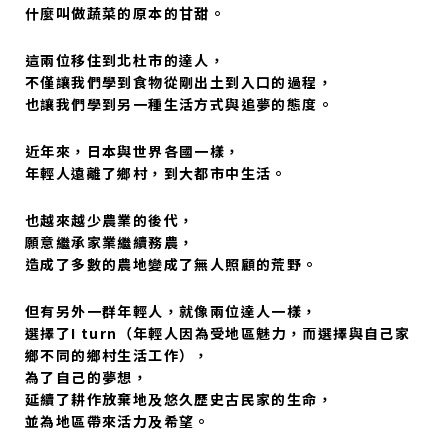
什麼叫做蔬菜的原本的甘甜。
這兩位移住到北杜市的達人，
不僅讓我們學到食物從剛出土到入口的過程，
也讓我們學到另一種生活方式與追夢的態度。
近年來，日本與世界各國一樣，
年輕人遠離了鄉村，到大都市中生活。
也越來越少農業的後代，
願意繼承家業繼續務農，
造成了多數的農地變成了無人照顧的荒野。
但有另外一群年輕人，就像兩位達人一樣，
選擇了I turn（年輕人因為受地區魅力，而選擇與自己家
鄉不同的鄉村生活工作），
為了自己的夢想，
延續了耕作放棄地及悠久歷史古民家的生命，
並為地區帶來活力及希望。