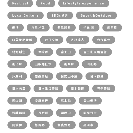
Festival
Food
Lifestyle experience
Local Culture
SDGs桌遊
Sport&Outdoor
健行
八岳地區
冬季體驗
千代 慧
南阿蘇
口袋景點推薦
台日交流
各路達人
合作夥伴
地方創生
宮崎縣
富士山
富士山風格露營
山形縣
山梨北杜市
山梨縣
岡山縣
戶澤村
旅遊景點
日式山小屋
日本傳統
日本包車
日本生活體驗
日本藝術
春季體驗
河口湖
深度旅行
熊本縣
登山健行
秋季體驗
長野縣
開團中
開團預告
阿波舞
靜岡縣
食農教育
高圓寺